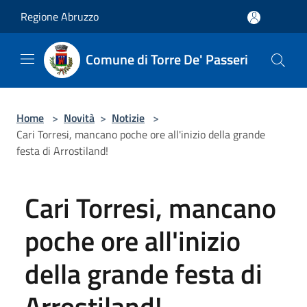
Salta al contenuto principale
Regione Abruzzo
Comune di Torre De' Passeri
Home
>
Novità
>
Notizie
>
Cari Torresi, mancano poche ore all'inizio della grande
festa di Arrostiland!
Cari Torresi, mancano
poche ore all'inizio
della grande festa di
Arrostiland!