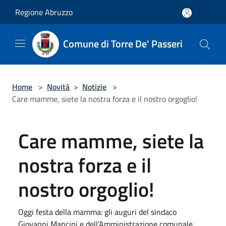
Salta al contenuto principale
Regione Abruzzo
Comune di Torre De' Passeri
Home
>
Novità
>
Notizie
>
Care mamme, siete la nostra forza e il nostro orgoglio!
Care mamme, siete la
nostra forza e il
nostro orgoglio!
Oggi festa della mamma: gli auguri del sindaco
Giovanni Mancini e dell'Amministrazione comunale