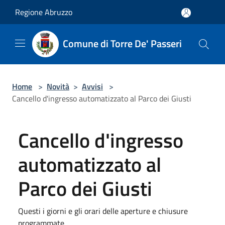
Salta al contenuto principale
Regione Abruzzo
Comune di Torre De' Passeri
Home
>
Novità
>
Avvisi
>
Cancello d'ingresso automatizzato al Parco dei Giusti
Cancello d'ingresso
automatizzato al
Parco dei Giusti
Questi i giorni e gli orari delle aperture e chiusure
programmate