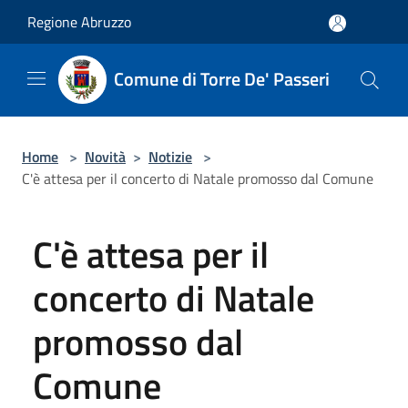
Salta al contenuto principale
Regione Abruzzo
Comune di Torre De' Passeri
Home
>
Novità
>
Notizie
>
C'è attesa per il concerto di Natale promosso dal Comune
C'è attesa per il
concerto di Natale
promosso dal
Comune