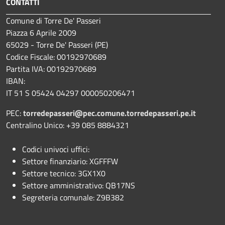
CONTATTI
Comune di Torre De' Passeri
Piazza 6 Aprile 2009
65029 - Torre De' Passeri (PE)
Codice Fiscale: 00192970689
Partita IVA: 00192970689
IBAN:
IT 51 S 05424 04297 000050206471
PEC:
torredepasseri@pec.comune.torredepasseri.pe.it
Centralino Unico: +39 085 8884321
Codici univoci uffici:
Settore finanziario: XGFFFW
Settore tecnico: 3GX1X0
Settore amministrativo: QB17NS
Segreteria comunale: Z9B382