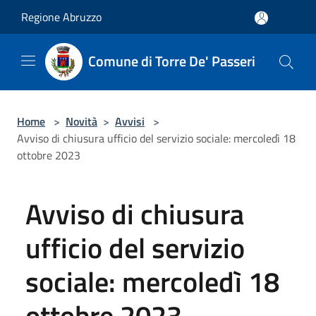
Salta al contenuto principale
Regione Abruzzo
Comune di Torre De' Passeri
Home
>
Novità
>
Avvisi
>
Avviso di chiusura ufficio del servizio sociale: mercoledì 18
ottobre 2023
Avviso di chiusura
ufficio del servizio
sociale: mercoledì 18
ottobre 2023