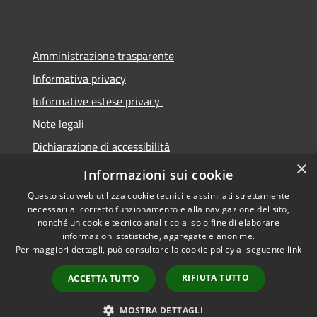
Amministrazione trasparente
Informativa privacy
Informative estese privacy
Note legali
Dichiarazione di accessibilità
×
Obbiettivi di Accessibilità
Informazioni sui cookie
Questo sito web utilizza cookie tecnici e assimilati strettamente
necessari al corretto funzionamento e alla navigazione del sito,
nonché un cookie tecnico analitico al solo fine di elaborare
informazioni statistiche, aggregate e anonime.
RSS
Copyright © 2026 • Comune di
Per maggiori dettagli, può consultare la cookie policy al seguente
link
Accessibilità
Torre De' Passeri • Powered by
Privacy
Municipium
Accesso
•
RIFIUTA TUTTO
ACCETTA TUTTO
Cookie
redazione
Mappa del sito
MOSTRA DETTAGLI