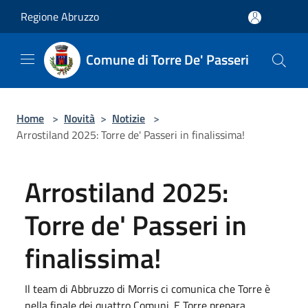
Salta al contenuto principale
Regione Abruzzo
Comune di Torre De' Passeri
Home
>
Novità
>
Notizie
>
Arrostiland 2025: Torre de' Passeri in finalissima!
Arrostiland 2025:
Torre de' Passeri in
finalissima!
Il team di Abbruzzo di Morris ci comunica che Torre è
nella finale dei quattro Comuni. E Torre prepara