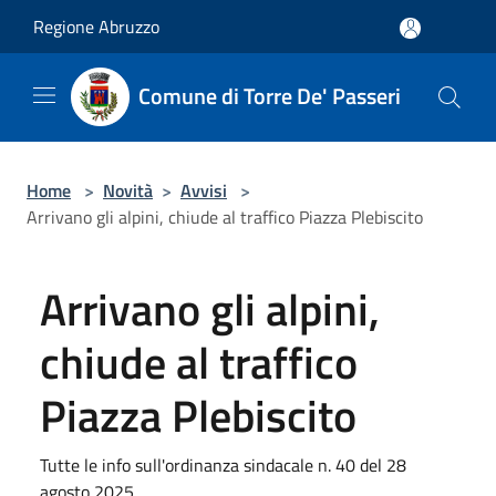
Salta al contenuto principale
Regione Abruzzo
Comune di Torre De' Passeri
Home
>
Novità
>
Avvisi
>
Arrivano gli alpini, chiude al traffico Piazza Plebiscito
Arrivano gli alpini,
chiude al traffico
Piazza Plebiscito
Tutte le info sull'ordinanza sindacale n. 40 del 28
agosto 2025