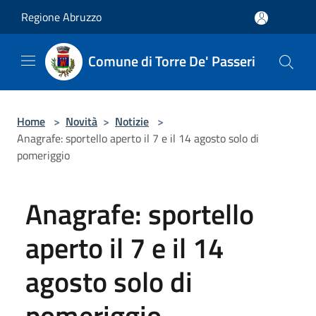
Salta al contenuto principale
Regione Abruzzo
Comune di Torre De' Passeri
Home
>
Novità
>
Notizie
>
Anagrafe: sportello aperto il 7 e il 14 agosto solo di
pomeriggio
Anagrafe: sportello
aperto il 7 e il 14
agosto solo di
pomeriggio