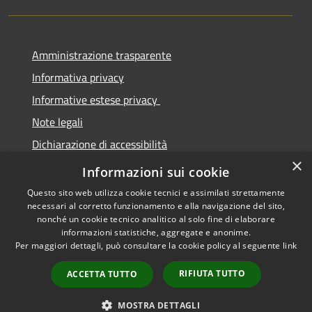
Amministrazione trasparente
Informativa privacy
Informative estese privacy
Note legali
Dichiarazione di accessibilità
×
Obbiettivi di Accessibilità
Informazioni sui cookie
Questo sito web utilizza cookie tecnici e assimilati strettamente
necessari al corretto funzionamento e alla navigazione del sito,
nonché un cookie tecnico analitico al solo fine di elaborare
informazioni statistiche, aggregate e anonime.
RSS
Copyright © 2026 • Comune di
Per maggiori dettagli, può consultare la cookie policy al seguente
link
Accessibilità
Torre De' Passeri • Powered by
Privacy
Municipium
Accesso
•
RIFIUTA TUTTO
ACCETTA TUTTO
Cookie
redazione
Mappa del sito
MOSTRA DETTAGLI