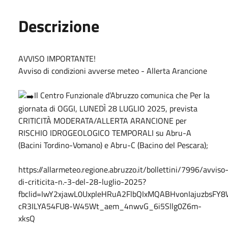
Descrizione
AVVISO IMPORTANTE!
Avviso di condizioni avverse meteo - Allerta Arancione
Il Centro Funzionale d’Abruzzo comunica che Per la
giornata di OGGI, LUNEDÌ 28 LUGLIO 2025, prevista
CRITICITÀ MODERATA/ALLERTA ARANCIONE per
RISCHIO IDROGEOLOGICO TEMPORALI su Abru-A
(Bacini Tordino-Vomano) e Abru-C (Bacino del Pescara);
https://allarmeteo.regione.abruzzo.it/bollettini/7996/avviso
di-criticita-n.-3-del-28-luglio-2025?
fbclid=IwY2xjawL0UxpleHRuA2FlbQIxMQABHvonIajuzbsF
cR3ILYA54FU8-W45Wt_aem_4nwvG_6i5Sllg0Z6m-
xksQ