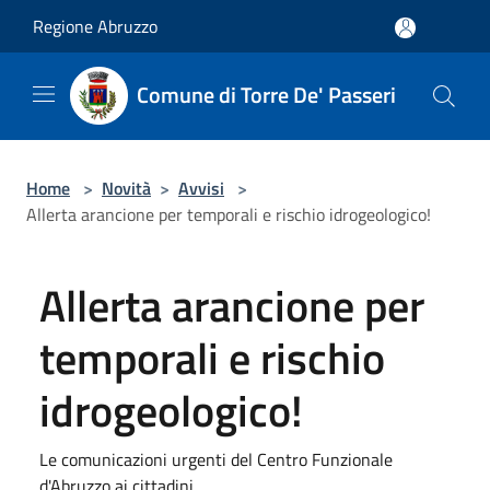
Salta al contenuto principale
Regione Abruzzo
Comune di Torre De' Passeri
Home
>
Novità
>
Avvisi
>
Allerta arancione per temporali e rischio idrogeologico!
Allerta arancione per
temporali e rischio
idrogeologico!
Le comunicazioni urgenti del Centro Funzionale
d'Abruzzo ai cittadini