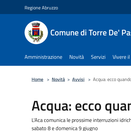
Salta al contenuto principale
Regione Abruzzo
Comune di Torre De' Pa
Amministrazione
Novità
Servizi
Vivere 
Home
>
Novità
>
Avvisi
>
Acqua: ecco quand
Acqua: ecco qu
L'Aca comunica le prossime interruzioni idrich
sabato 8 e domenica 9 giugno