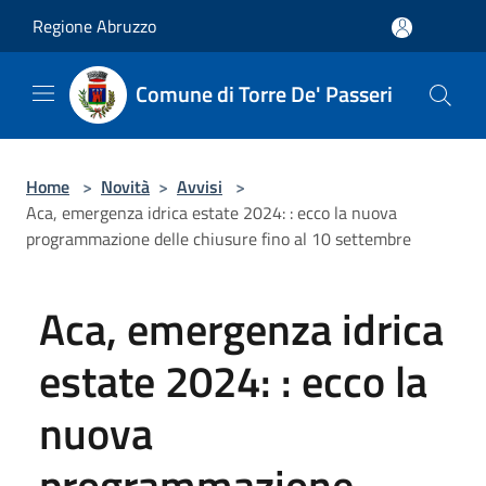
Salta al contenuto principale
Regione Abruzzo
Comune di Torre De' Passeri
Home
>
Novità
>
Avvisi
>
Aca, emergenza idrica estate 2024: : ecco la nuova
programmazione delle chiusure fino al 10 settembre
Aca, emergenza idrica
estate 2024: : ecco la
nuova
programmazione