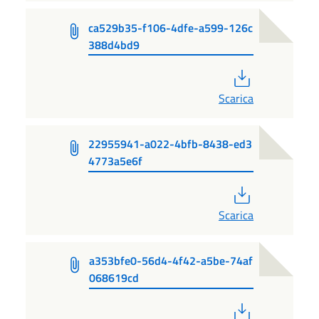
ca529b35-f106-4dfe-a599-126c
388d4bd9
PDF
Scarica
22955941-a022-4bfb-8438-ed3
4773a5e6f
PDF
Scarica
a353bfe0-56d4-4f42-a5be-74af
068619cd
PDF