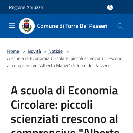
Salta al contenuto principale
Regione Abruzzo
Comune di Torre De' Passeri
Home
>
Novità
>
Notizie
>
A scuola di Economia Circolare: piccoli scienziati crescono
al comprensivo "Alberto Manzi" di Torre de' Passeri
A scuola di Economia
Circolare: piccoli
scienziati crescono al
comprensivo "Alberto