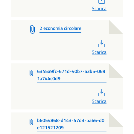
Scarica
2 economia circolare
PDF
Scarica
6345a9fc-671d-40b7-a3b5-069
1a744c0d9
PDF
Scarica
b6054868-d143-47d3-ba66-d0
e121521209