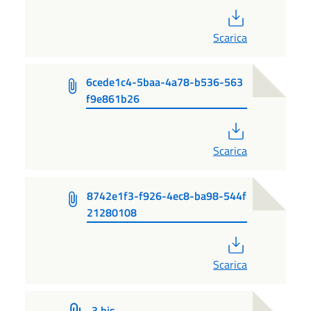
PDF
Scarica
6cede1c4-5baa-4a78-b536-563
f9e861b26
PDF
Scarica
8742e1f3-f926-4ec8-ba98-544f
21280108
PDF
Scarica
3 bis