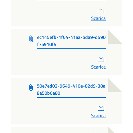
PDF
Scarica
ec145efb-1f64-41aa-bda9-d590
f7a910f5
PDF
Scarica
50e7ed02-9649-410e-82d9-38a
8a50b6a80
PDF
Scarica