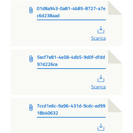
01d8a943-0a81-4b85-8727-a7e
c6d238aad
PDF
Scarica
5ecf7e81-4e58-4db5-9d0f-dfdd
97d226ce
PDF
Scarica
7ccd1e6c-9a96-431d-9cdc-ed99
18b40632
PDF