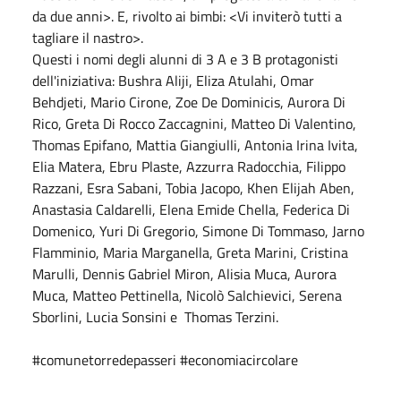
da due anni>. E, rivolto ai bimbi: <Vi inviterò tutti a
tagliare il nastro>.
Questi i nomi degli alunni di 3 A e 3 B protagonisti
dell'iniziativa: Bushra Aliji, Eliza Atulahi, Omar
Behdjeti, Mario Cirone, Zoe De Dominicis, Aurora Di
Rico, Greta Di Rocco Zaccagnini, Matteo Di Valentino,
Thomas Epifano, Mattia Giangiulli, Antonia Irina Ivita,
Elia Matera, Ebru Plaste, Azzurra Radocchia, Filippo
Razzani, Esra Sabani, Tobia Jacopo, Khen Elijah Aben,
Anastasia Caldarelli, Elena Emide Chella, Federica Di
Domenico, Yuri Di Gregorio, Simone Di Tommaso, Jarno
Flamminio, Maria Marganella, Greta Marini, Cristina
Marulli, Dennis Gabriel Miron, Alisia Muca, Aurora
Muca, Matteo Pettinella, Nicolò Salchievici, Serena
Sborlini, Lucia Sonsini e Thomas Terzini.
#comunetorredepasseri
#economiacircolare