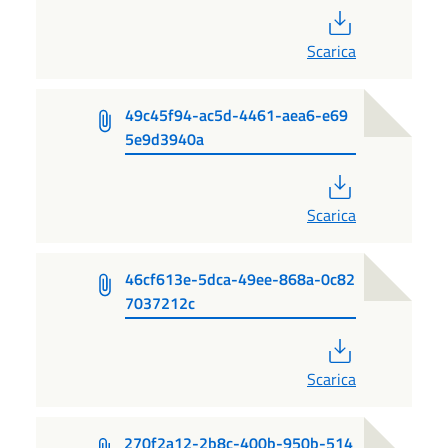
PDF
Scarica
49c45f94-ac5d-4461-aea6-e69
5e9d3940a
PDF
Scarica
46cf613e-5dca-49ee-868a-0c82
7037212c
PDF
Scarica
270f2a12-2b8c-400b-950b-514