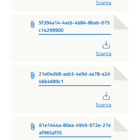
Scarica
5f394a14-4acb-4b84-8bab-075
c14299900
PDF
Scarica
21e04db8-aeb3-4e9d-aa78-a2d
46b4689c1
PDF
Scarica
61e1444a-80ea-4949-972e-27e
af965af55