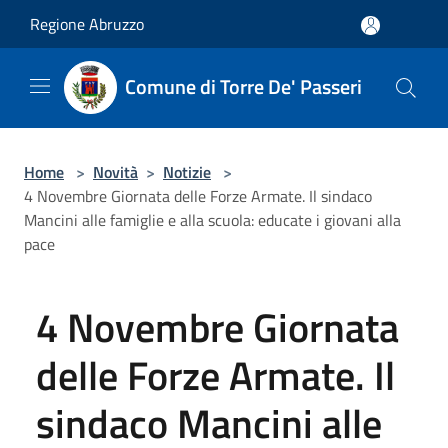
Salta al contenuto principale
Regione Abruzzo
Comune di Torre De' Passeri
Home
>
Novità
>
Notizie
>
4 Novembre Giornata delle Forze Armate. Il sindaco
Mancini alle famiglie e alla scuola: educate i giovani alla
pace
4 Novembre Giornata
delle Forze Armate. Il
sindaco Mancini alle