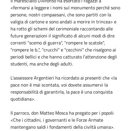
Il maresciallo D'Alfonso ha esortato i ragazzi a
<fermarsi a leggere i nomi sul monumento perché sono
persone, nostri compaesani, che sono partiti con la
valigia di cartone e sono andati a morire in trincea> e
ha rotto gli schemi del cerimoniale raccontando alle
future generazioni il significato di alcuni modi di dire
correnti "scemo di guerra", "rompere le scatole",
"rompere le b..", "crucchi" e "cecchini" che risalgono ai
periodi bellici e che hanno catturato l'attenzione degli
studenti, ma anche degli adulti.
L'assessore Argentieri ha ricordato ai presenti che <la
pace non è mai scontata, voi dovete assumervi la
responsabilità di garantirla, la pace è una conquista
quotidiana>.
Il parroco, don Matteo Mosca ha pregato per i popoli:
<Che i cittadini, i governanti e le Forze Armate
mantengano saldi i fondamenti della civiltà umana>.