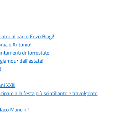
atro al parco Enzo Biagi!
Sonia e Antonio!
untamenti di Torrestate!
 glamour dell'estate!
!
ni XXIII
cipare alla festa più scintillante e travolgente
ndaco Mancini!