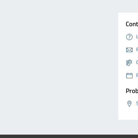
Cont
Prob