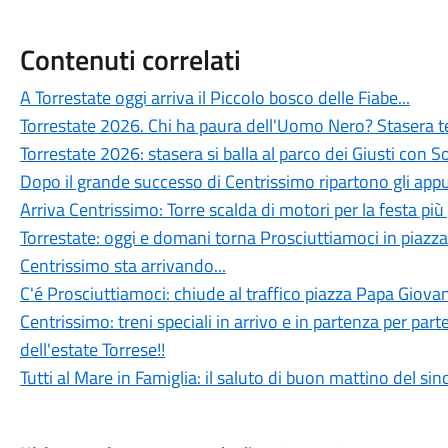
Contenuti correlati
A Torrestate oggi arriva il Piccolo bosco delle Fiabe...
Torrestate 2026. Chi ha paura dell'Uomo Nero? Stasera te
Torrestate 2026: stasera si balla al parco dei Giusti con 
Dopo il grande successo di Centrissimo ripartono gli app
Arriva Centrissimo: Torre scalda di motori per la festa più
Torrestate: oggi e domani torna Prosciuttiamoci in piazza
Centrissimo sta arrivando...
C'é Prosciuttiamoci: chiude al traffico piazza Papa Giovan
Centrissimo: treni speciali in arrivo e in partenza per parte
dell'estate Torrese!!
Tutti al Mare in Famiglia: il saluto di buon mattino del si