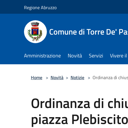
Salta al contenuto principale
Regione Abruzzo
Comune di Torre De' Pa
Amministrazione
Novità
Servizi
Vivere 
Home
>
Novità
>
Notizie
>
Ordinanza di chiusu
Ordinanza di chiu
piazza Plebiscito: