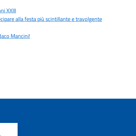
ni XXIII
cipare alla festa più scintillante e travolgente
ndaco Mancini!