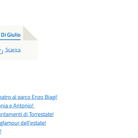
 Di Giulio
PDF
Scarica
atro al parco Enzo Biagi!
Sonia e Antonio!
untamenti di Torrestate!
 glamour dell'estate!
!