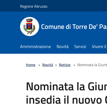
Salta al contenuto principale
Regione Abruzzo
Comune di Torre De' Pa
Amministrazione
Novità
Servizi
Vivere 
Home
>
Novità
>
Notizie
>
Nominata la Giunta
Nominata la Giun
insedia il nuovo