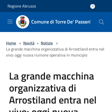
Salta al contenuto principale
Regione Abruzzo
Comune di Torre De' Passeri
Home
>
Novità
>
Notizie
>
La grande macchina organizzativa di Arrostiland entra nel
vivo: oggi nuova riunione operativa in municipio
La grande macchina
organizzativa di
Arrostiland entra nel
vivo: oggi nuova