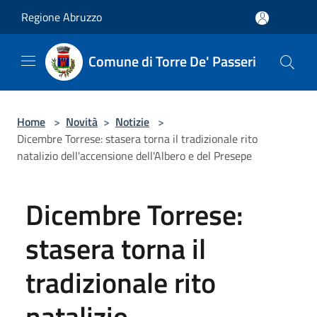
Salta al contenuto principale
Regione Abruzzo
Comune di Torre De' Passeri
Home
>
Novità
>
Notizie
>
Dicembre Torrese: stasera torna il tradizionale rito
natalizio dell'accensione dell'Albero e del Presepe
Dicembre Torrese:
stasera torna il
tradizionale rito
natalizio