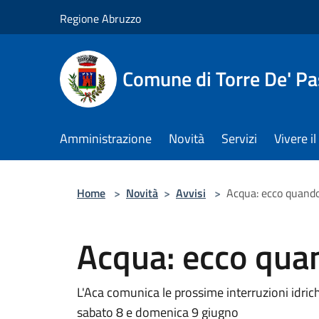
Salta al contenuto principale
Regione Abruzzo
Comune di Torre De' Pa
Amministrazione
Novità
Servizi
Vivere 
Home
>
Novità
>
Avvisi
>
Acqua: ecco quand
Acqua: ecco qu
L'Aca comunica le prossime interruzioni idrich
sabato 8 e domenica 9 giugno