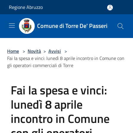
Salta al contenuto principale
Regione Abruzzo
Comune di Torre De' Passeri
Home
>
Novità
>
Avvisi
>
Fai la spesa e vinci: lunedì 8 aprile incontro in Comune con
gli operatori commerciali di Torre
Fai la spesa e vinci:
lunedì 8 aprile
incontro in Comune
con gli operatori