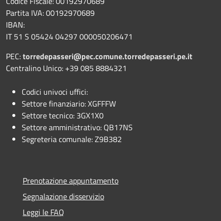
Codice Fiscale: 00192970689
Partita IVA: 00192970689
IBAN:
IT 51 S 05424 04297 000050206471
PEC:
torredepasseri@pec.comune.torredepasseri.pe.it
Centralino Unico: +39 085 8884321
Codici univoci uffici:
Settore finanziario: XGFFFW
Settore tecnico: 3GX1X0
Settore amministrativo: QB17NS
Segreteria comunale: Z9B382
Prenotazione appuntamento
Segnalazione disservizio
Leggi le FAQ