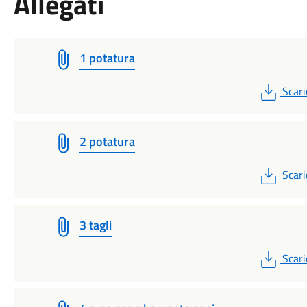
Allegati
1 potatura
PDF
Scari
2 potatura
PDF
Scari
3 tagli
PDF
Scari