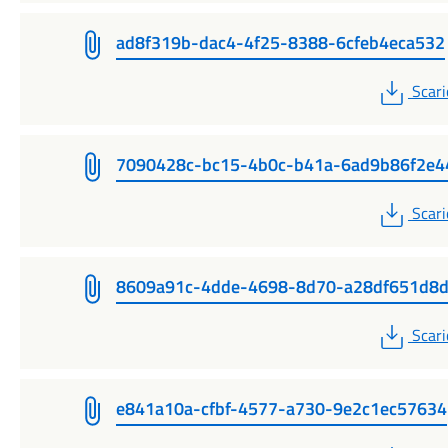
ad8f319b-dac4-4f25-8388-6cfeb4eca532
PDF
Scari
7090428c-bc15-4b0c-b41a-6ad9b86f2e4
PDF
Scari
8609a91c-4dde-4698-8d70-a28df651d8
PDF
Scari
e841a10a-cfbf-4577-a730-9e2c1ec57634