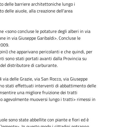
to delle barriere architettoniche lungo i
o delle aiuole, alla creazione dell'area
e <sono concluse le potature degli alberi in via
ne in via Giuseppe Garibaldi>. Concluse le
 2009.
pini) che apparivano pericolanti e che quindi, per
nti sono stati portati avanti dalla Provincia su
del distributore di carburante.
di via delle Grazie, via San Rocco, via Giuseppe
 stati effettuati interventi di abbattimento delle
onsentire una migliore fruizione dei tratti
nno agevolmente muoversi lungo i tratti> rimessi in
le sono state abbellite con piante e fiori ed è
 Clemente>. In questo modo i cittadini potranno