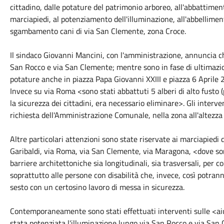
cittadino, dalle potature del patrimonio arboreo, all'abbattimen
marciapiedi, al potenziamento dell'illuminazione, all'abbelliment
sgambamento cani di via San Clemente, zona Croce.
Il sindaco Giovanni Mancini, con l'amministrazione, annuncia ch
San Rocco e via San Clemente; mentre sono in fase di ultimazio
potature anche in piazza Papa Giovanni XXIII e piazza 6 Aprile
Invece su via Roma <sono stati abbattuti 5 alberi di alto fusto (
la sicurezza dei cittadini, era necessario eliminare>. Gli interve
richiesta dell'Amministrazione Comunale, nella zona all'altezza 
Altre particolari attenzioni sono state riservate ai marciapiedi 
Garibaldi, via Roma, via San Clemente, via Maragona, <dove sono
barriere architettoniche sia longitudinali, sia trasversali, per c
soprattutto alle persone con disabilità che, invece, così potra
sesto con un certosino lavoro di messa in sicurezza.
Contemporaneamente sono stati effettuati interventi sulle <aiuo
stata potenziata l'illuminazione lungo via San Rocco e via San