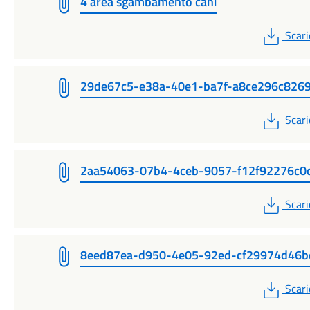
4 area sgambamento cani
PDF
Scari
29de67c5-e38a-40e1-ba7f-a8ce296c826
PDF
Scari
2aa54063-07b4-4ceb-9057-f12f92276c0
PDF
Scari
8eed87ea-d950-4e05-92ed-cf29974d46b
PDF
Scari