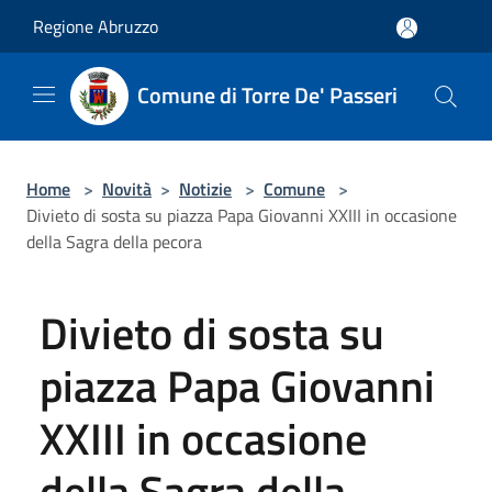
Salta al contenuto principale
Regione Abruzzo
Comune di Torre De' Passeri
Home
>
Novità
>
Notizie
>
Comune
>
Divieto di sosta su piazza Papa Giovanni XXIII in occasione
della Sagra della pecora
Divieto di sosta su
piazza Papa Giovanni
XXIII in occasione
della Sagra della