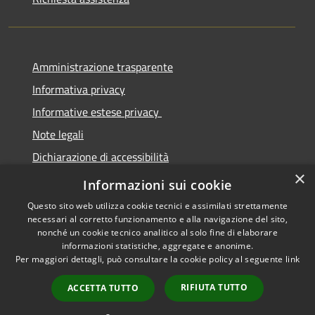
Amministrazione trasparente
Informativa privacy
Informative estese privacy
Note legali
Dichiarazione di accessibilità
×
Obbiettivi di Accessibilità
Informazioni sui cookie
Questo sito web utilizza cookie tecnici e assimilati strettamente
necessari al corretto funzionamento e alla navigazione del sito,
nonché un cookie tecnico analitico al solo fine di elaborare
informazioni statistiche, aggregate e anonime.
RSS
Copyright © 2026 • Comune di
Per maggiori dettagli, può consultare la cookie policy al seguente
link
Accessibilità
Torre De' Passeri • Powered by
Privacy
Municipium
Accesso
•
RIFIUTA TUTTO
ACCETTA TUTTO
Cookie
redazione