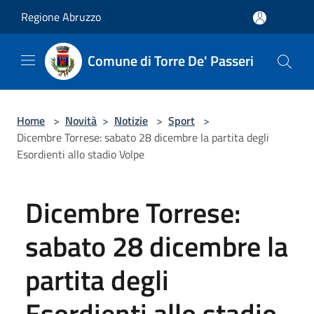
Salta al contenuto principale
Regione Abruzzo
Comune di Torre De' Passeri
Home
>
Novità
>
Notizie
>
Sport
>
Dicembre Torrese: sabato 28 dicembre la partita degli
Esordienti allo stadio Volpe
Dicembre Torrese:
sabato 28 dicembre la
partita degli
Esordienti allo stadio