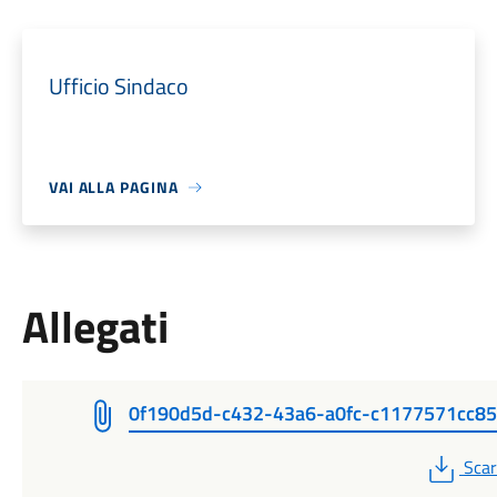
Ufficio Sindaco
VAI ALLA PAGINA
Allegati
0f190d5d-c432-43a6-a0fc-c1177571cc85
PDF
Scar