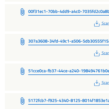
00f31ec1-70bb-4dd9-a4c0-7035fd2c0a8
PDF
Scar
307a3608-34fd-49c1-a506-5db30555f15
PDF
Scar
51cce0ca-fb37-44ce-a240-198494761b0
PDF
Scar
5172fcb7-f925-4340-8125-8014f1853e1