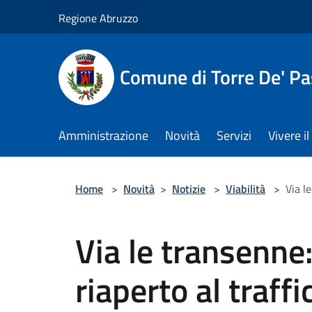
Salta al contenuto principale
Regione Abruzzo
Comune di Torre De' Pa
Amministrazione
Novità
Servizi
Vivere 
Home
>
Novità
>
Notizie
>
Viabilità
>
Via l
Via le transenne
riaperto al traffi