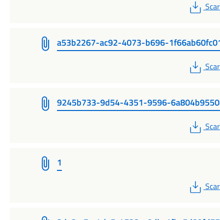
PDF
Scar
a53b2267-ac92-4073-b696-1f66ab60fc0
PDF
Scar
9245b733-9d54-4351-9596-6a804b9550
PDF
Scar
1
PDF
Scar