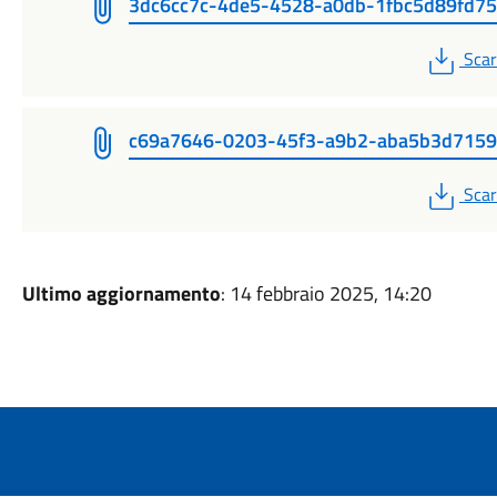
3dc6cc7c-4de5-4528-a0db-1fbc5d89fd75
PDF
Scar
c69a7646-0203-45f3-a9b2-aba5b3d715
PDF
Scar
Ultimo aggiornamento
: 14 febbraio 2025, 14:20