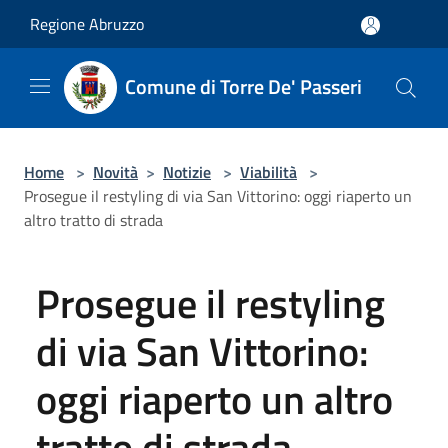
Salta al contenuto principale
Regione Abruzzo
Comune di Torre De' Passeri
Home
>
Novità
>
Notizie
>
Viabilità
>
Prosegue il restyling di via San Vittorino: oggi riaperto un
altro tratto di strada
Prosegue il restyling
di via San Vittorino:
oggi riaperto un altro
tratto di strada