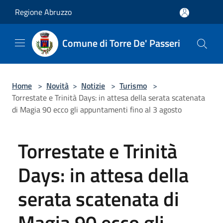
Salta al contenuto principale
Regione Abruzzo
Comune di Torre De' Passeri
Home
>
Novità
>
Notizie
>
Turismo
>
Torrestate e Trinità Days: in attesa della serata scatenata
di Magia 90 ecco gli appuntamenti fino al 3 agosto
Torrestate e Trinità
Days: in attesa della
serata scatenata di
Magia 90 ecco gli