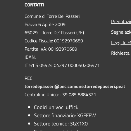
CONTATTI
Comune di Torre De' Passeri
Prenotaz
Piazza 6 Aprile 2009
Segnalazi
65029 - Torre De' Passeri (PE)
Codice Fiscale: 00192970689
Leggi le 
Partita IVA: 00192970689
Richiesta
IBAN:
IT 51 S 05424 04297 000050206471
PEC:
torredepasseri@pec.comune.torredepasseri.pe.it
Centralino Unico: +39 085 8884321
Codici univoci uffici:
Settore finanziario: XGFFFW
Settore tecnico: 3GX1X0