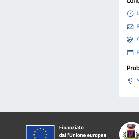
Cont
Prob