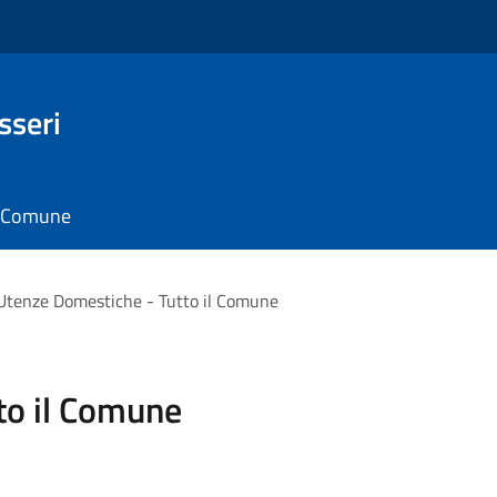
sseri
il Comune
Utenze Domestiche - Tutto il Comune
to il Comune