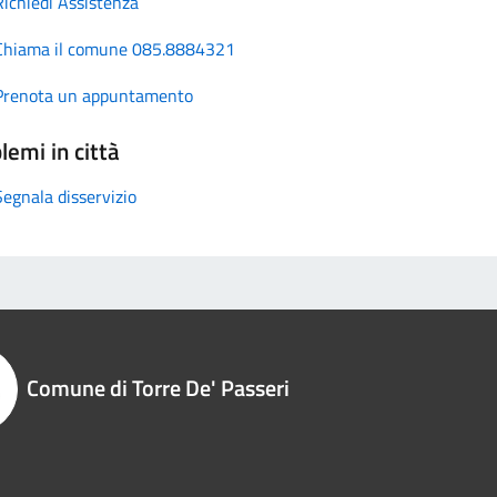
Richiedi Assistenza
Chiama il comune 085.8884321
Prenota un appuntamento
lemi in città
Segnala disservizio
Comune di Torre De' Passeri