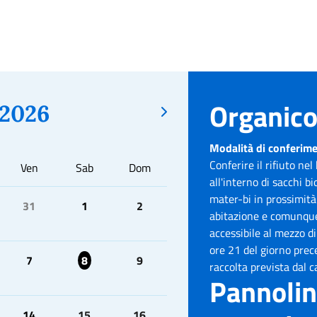
Organic
2026
Modalità di conferim
Conferire il rifiuto ne
Ven
Sab
Dom
all'interno di sacchi bi
mater-bi in prossimità
31
1
2
abitazione e comunque
accessibile al mezzo di
ore 21 del giorno prec
7
8
9
raccolta prevista dal c
Pannolin
14
15
16