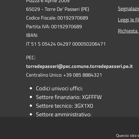
Piazza 6 Aprile 2009
Segnalazi
65029 - Torre De' Passeri (PE)
Codice Fiscale: 00192970689
Leggi le 
Partita IVA: 00192970689
Richiesta
IBAN:
IT 51 S 05424 04297 000050206471
PEC:
torredepasseri@pec.comune.torredepasseri.pe.it
Centralino Unico: +39 085 8884321
Codici univoci uffici:
Settore finanziario: XGFFFW
Settore tecnico: 3GX1X0
Settore amministrativo:
QB17NS
Segreteria comunale: Z9B382
Questo sito 