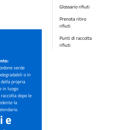
Glossario rifiuti
Prenota ritiro
rifiuti
Punti di raccolta
o
rifiuti
ento:
l bidone verde
odegradabili o in
 della propria
 in luogo
 raccolta dopo le
edente la
alendario.
i e