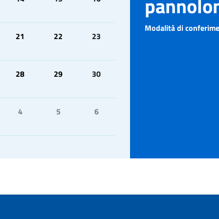
pannolon
Modalità di conferim
21
22
23
28
29
30
4
5
6